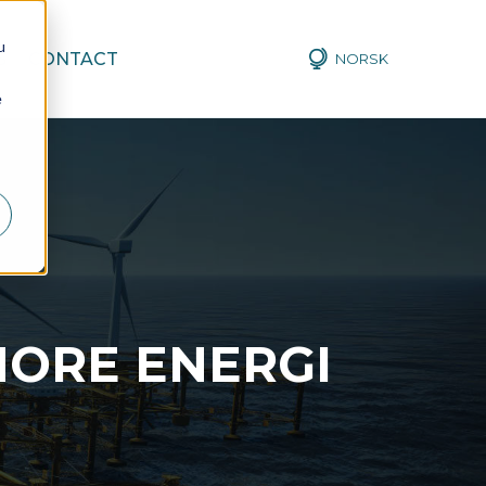
u
S
CONTACT
NORSK
e
HORE ENERGI