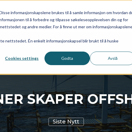
Disse informasjonskapslene brukes til å samle informasjon om hvordan d
HOME
TECHNOLOGY
PROJECTS
ABOUT
NEW
nformasjonen til å forbedre og tilpasse søkeleseopplevelsen din og for
ettstedet og andre medier. For å finne ut mer om informasjonskapslen
tte nettstedet. Én enkelt informasjonskapsel blir brukt til å huske
Cookies settings
Godta
Avslå
ER SKAPER OFFS
Siste Nytt