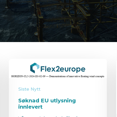
Siste Nytt
Søknad EU utlysning
innlevert